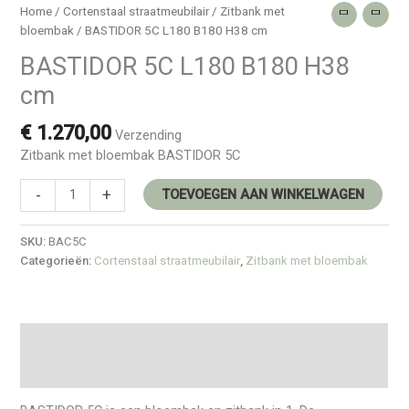
Home
/
Cortenstaal straatmeubilair
/
Zitbank met
bloembak
/ BASTIDOR 5C L180 B180 H38 cm
BASTIDOR 5C L180 B180 H38
cm
€
1.270,00
Verzending
Zitbank met bloembak BASTIDOR 5C
BASTIDOR
-
+
TOEVOEGEN AAN WINKELWAGEN
5C
L180
SKU:
BAC5C
B180
Categorieën:
Cortenstaal straatmeubilair
,
Zitbank met bloembak
H38
cm
hoeveelheid
Beschrijving
Extra informatie