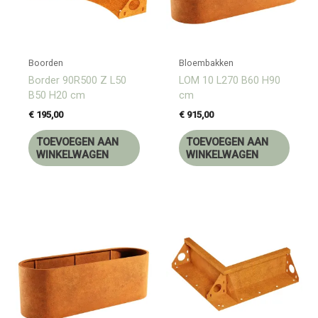
Boorden
Bloembakken
Border 90R500 Z L50
LOM 10 L270 B60 H90
B50 H20 cm
cm
€
195,00
€
915,00
TOEVOEGEN AAN
TOEVOEGEN AAN
WINKELWAGEN
WINKELWAGEN