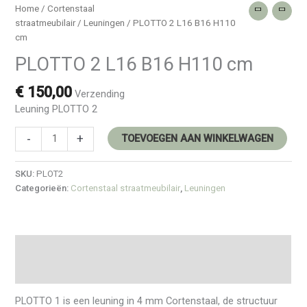
Home
/
Cortenstaal
straatmeubilair
/
Leuningen
/ PLOTTO 2 L16 B16 H110
cm
PLOTTO 2 L16 B16 H110 cm
€
150,00
Verzending
Leuning PLOTTO 2
PLOTTO
-
+
TOEVOEGEN AAN WINKELWAGEN
2
L16
SKU:
PLOT2
B16
Categorieën:
Cortenstaal straatmeubilair
,
Leuningen
H110
cm
hoeveelheid
Beschrijving
Extra informatie
PLOTTO 1 is een leuning in 4 mm Cortenstaal, de structuur